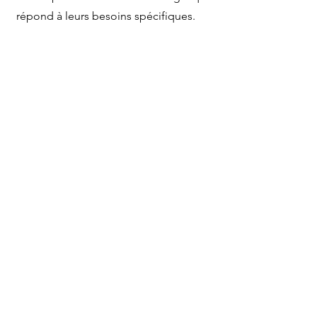
répond à leurs besoins spécifiques.
Quels réseaux sociaux
pouvez-vous gérer ?
Nous pouvons gérer une variété de
réseaux sociaux, tels que Facebook,
Instagram, LinkedIn, Twitter, Youtube,
Pinterest, Google Business.
Comment puis-je suivre
les résultats de mon
campagne publicitaire en